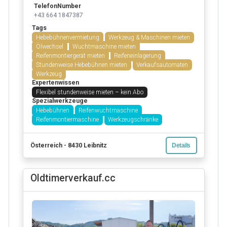
TelefonNumber
+43 664 1847387
Tags
Hebebühnenvermietung
Werkzeug & Maschinen mieten
Ölwechsel
Wuchtmaschine mieten
Reifenmontiergerät mieten
Reifeneinlagerung
Stundenweise Hebebühnen mieten
Verkaufsautomaten
Werkzeug
Expertenwissen
Flexibel stundenweise mieten – kein Abo
Spezialwerkzeuge
Hebebühnen
Reifenwuchtmaschine
Reifenmontiermaschine
Werkzeugschränke
Österreich - 8430 Leibnitz
Details
Oldtimerverkauf.cc