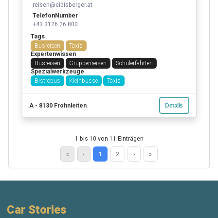
reisen@eibisberger.at
TelefonNumber
+43 3126 26 800
Tags
Busreisen
Taxis
Expertenwissen
Busreisen
Gruppenreisen
Schülerfahrten
Spezialwerkzeuge
Bistrobus
Kleinbusse
Taxis
A - 8130 Frohnleiten
Details
1 bis 10 von 11 Einträgen
«
‹
1
2
›
»
Car Stories