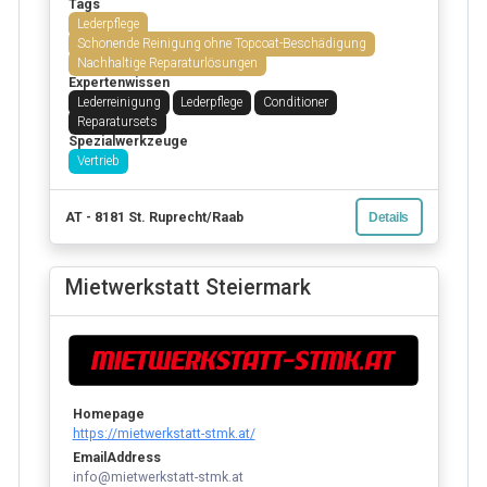
Tags
Lederpflege
Schonende Reinigung ohne Topcoat-Beschädigung
Nachhaltige Reparaturlösungen
Expertenwissen
Lederreinigung
Lederpflege
Conditioner
Reparatursets
Spezialwerkzeuge
Vertrieb
AT - 8181 St. Ruprecht/Raab
Details
Mietwerkstatt Steiermark
Homepage
https://mietwerkstatt-stmk.at/
EmailAddress
info@mietwerkstatt-stmk.at