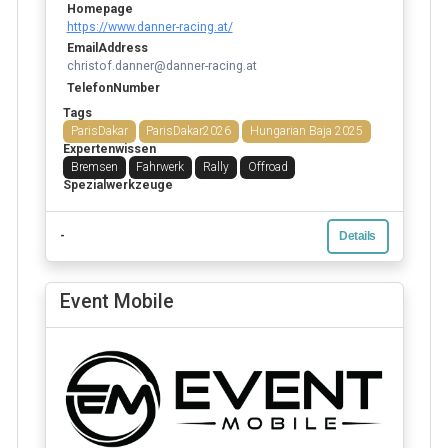
Homepage
https://www.danner-racing.at/
EmailAddress
christof.danner@danner-racing.at
TelefonNumber
Tags
ParisDakar
ParisDakar2026
Hungarian Baja 2025
Expertenwissen
Bremsen
Fahrwerk
Rally
Offroad
Spezialwerkzeuge
-
Details
Event Mobile