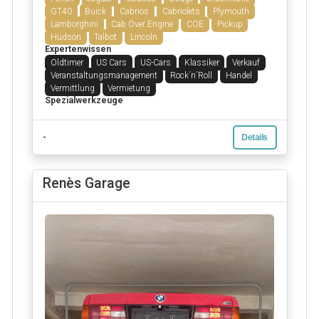
GT40
Buick
Cabrios
Cabriolets
Plymouth
Lamborghini
Cab Over Engine
COE
Pickup
Hudson
Talbot
Lincoln
Expertenwissen
Oldtimer
US Cars
US-Cars
Klassiker
Verkauf
Veranstaltungsmanagement
Rock´n´Roll
Handel
Vermittlung
Vermietung
Spezialwerkzeuge
-
Details
Renès Garage