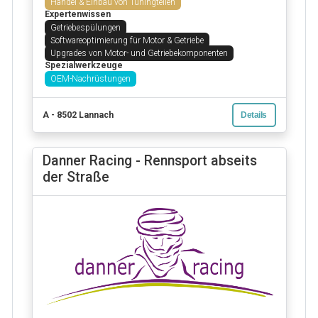
Handel & Einbau von Tuningteilen
Expertenwissen
Getriebespülungen
Softwareoptimierung für Motor & Getriebe
Upgrades von Motor- und Getriebekomponenten
Spezialwerkzeuge
OEM-Nachrüstungen
A - 8502 Lannach
Details
Danner Racing - Rennsport abseits
der Straße