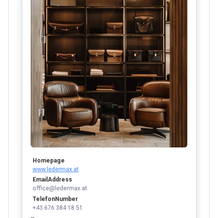
Homepage
www.ledermax.at
EmailAddress
office@ledermax.at
TelefonNumber
+43 676 384 18 51