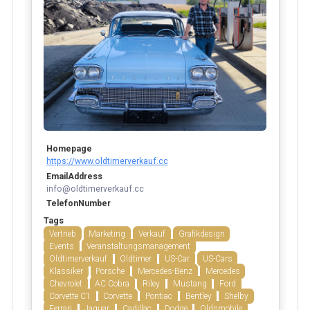
Homepage
https://www.oldtimerverkauf.cc
EmailAddress
info@oldtimerverkauf.cc
TelefonNumber
Tags
Vertrieb
Marketing
Verkauf
Grafikdesign
Events
Veranstaltungsmanagement
Oldtimerverkauf
Oldtimer
US-Car
US-Cars
Klassiker
Porsche
Mercedes-Benz
Mercedes
Chevrolet
AC Cobra
Riley
Mustang
Ford
Corvette C1
Corvette
Pontiac
Bentley
Shelby
Ferrari
Jaguar
Cadillac
Dodge
Oldsmobile