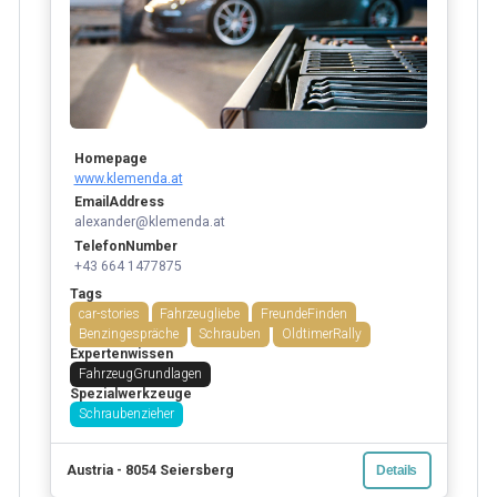
Homepage
www.klemenda.at
EmailAddress
alexander@klemenda.at
TelefonNumber
+43 664 1477875
Tags
car-stories
Fahrzeugliebe
FreundeFinden
Benzingespräche
Schrauben
OldtimerRally
Expertenwissen
FahrzeugGrundlagen
Spezialwerkzeuge
Schraubenzieher
Austria - 8054 Seiersberg
Details