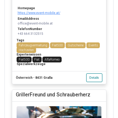
Homepage
https://www.event-mobile.at/
EmailAddress
office@event-mobile.at
TelefonNumber
+43 664 3132515
Tags
Fahrzeugvermietung
Fiat500
Gutscheine
Events
Hochzeiten
Expertenwissen
Fiat500
Fiat
AlfaRomeo
Spezialwerkzeuge
Österreich - 8431 Gralla
Details
GrillerFreund und Schrauberherz