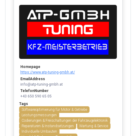
Homepage
https://www.atp-tuning-gmbh.at/
EmailAddress
info@atp-tuning-gmbh.at
TelefonNumber
+43 650 590 65 05
Tags
Softwareoptimierung für Motor & Getriebe
Leistungsmessungen
Codierungen & Freischaltungen der Fahrzeugelektronik
Reparaturen & Instandsetzungen
Wartung & Service
Individuelle Umbauten