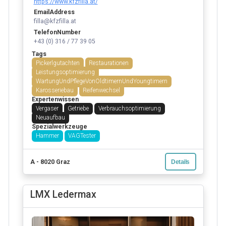
https://www.kfzfilla.at/
EmailAddress
filla@kfzfilla.at
TelefonNumber
+43 (0) 316 / 77 39 05
Tags
Pickerlgutachten
Restaurationen
Leistungsoptimierung
WartungUndPflegeVonOldtimernUndYoungtimern
Karosseriebau
Reifenwechsel
Expertenwissen
Vergaser
Getriebe
Verbrauchsoptimierung
Neuaufbau
Spezialwerkzeuge
Hammer
VAGTester
A - 8020 Graz
Details
LMX Ledermax